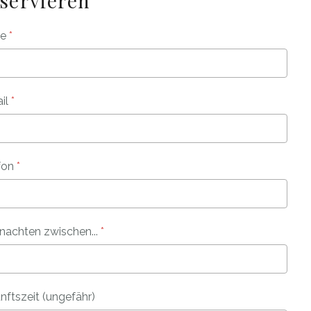
servieren
me
*
il
*
fon
*
nachten zwischen...
*
nftszeit (ungefähr)