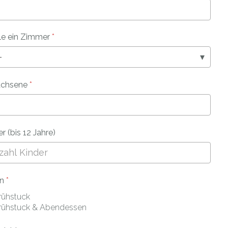
e ein Zimmer
*
achsene
*
r (bis 12 Jahre)
en
*
rühstuck
rühstuck & Abendessen