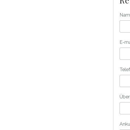
Re
Na
E-ma
Tele
Über
Anku