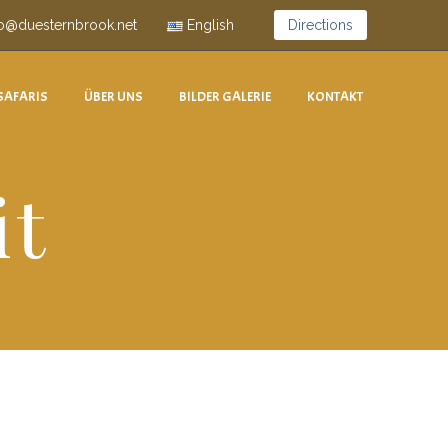
fo@duesternbrook.net
English
Directions
SAFARIS
ÜBER UNS
BILDER GALERIE
KONTAKT
it