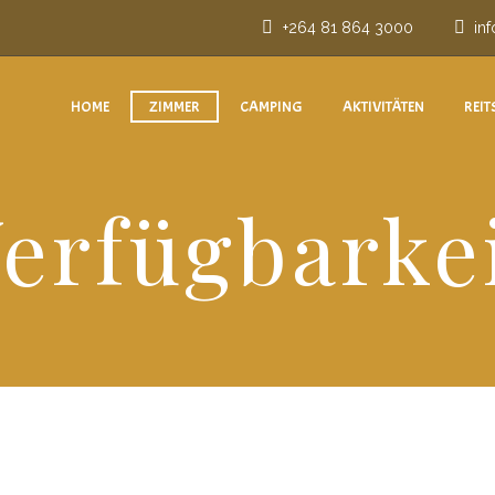
+264 81 864 3000
in
HOME
ZIMMER
CAMPING
AKTIVITÄTEN
REIT
erfügbarke