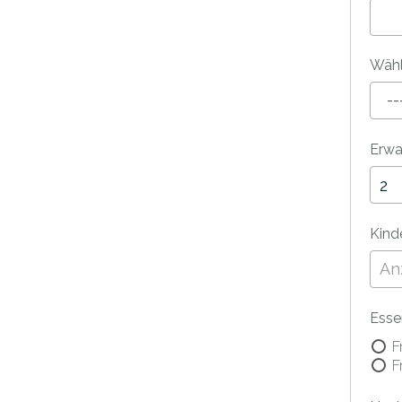
Wähl
Erw
Kinde
Ess
F
F