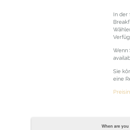
In der
Breakf
Wählen
Verfüg
Wenn S
availa
Sie kö
eine R
Preisi