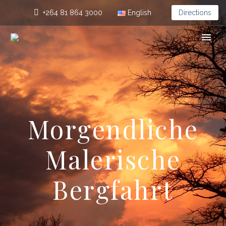
+264 81 864 3000
English
Directions
Morgendliche
Malerische
Bergfahrt